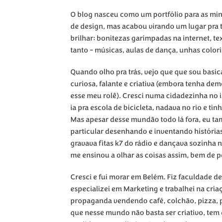
O blog nasceu como um portfólio para as minh
de design, mas acabou virando um lugar pra 
brilhar: bonitezas garimpadas na internet, t
tanto - músicas, aulas de dança, unhas colori
Quando olho pra trás, vejo que que sou bas
curiosa, falante e criativa (embora tenha de
esse meu rolê). Cresci numa cidadezinha no i
ia pra escola de bicicleta, nadava no rio e tin
Mas apesar desse mundão todo lá fora, eu 
particular desenhando e inventando história
gravava fitas k7 do rádio e dançava sozinha
me ensinou a olhar as coisas assim, bem de p
Cresci e fui morar em Belém. Fiz faculdade d
especializei em Marketing e trabalhei na cri
propaganda vendendo café, colchão, pizza, 
que nesse mundo não basta ser criativo, tem