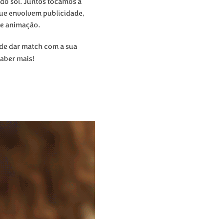
 do sol. Juntos tocamos a
ue envolvem publicidade,
 e animação.
ode dar match com a sua
saber mais!