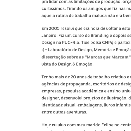
pra lidar com as limitações de produção, or
curtíssimos. Tirando os amigos que fiz nas 
aquela rotina de trabalho maluca não era bem
Em 2005 resolvi que era hora de voltar a est
Janeiro. Fiz um curso de Branding e depois 
Design na PUC-Rio. Tive bolsa CNPq e parti
:) - Laboratório de Design, Memória e Emoçã
dissertação sobre as “Marcas que Marcam”
vista do Design & Emoção.
Tenho mais de 20 anos de trabalho criativo e
agências de propaganda, escritórios de desi
empresas, pesquisa acadêmica e ensino unive
designer, desenvolvi projetos de ilustração, 
identidade visual, embalagens, livros infant
entre outras aventuras.
Hoje eu vivo com meu marido Felipe no cent