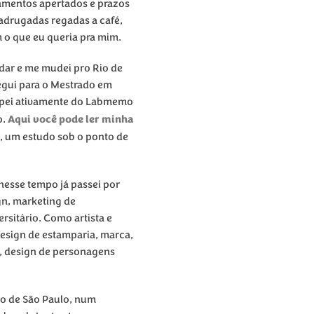
çamentos apertados e prazos
madrugadas regadas a café,
 o que eu queria pra mim.
udar e me mudei pro Rio de
segui para o Mestrado em
cipei ativamente do Labmemo
Aqui você pode ler minha
o.
, um estudo sob o ponto de
 nesse tempo já passei por
gn, marketing de
rsitário. Como artista e
design de estamparia, marca,
is, design de personagens
ro de São Paulo, num