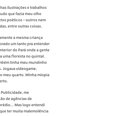
as ilustrações e trabalhos
tudo que fazia meu olho
extos poéticos - outros nem
das, entre outras coisas.
icamente a mesma criança
morado um tanto pra entender
nterior do Pará onde a gente
ha uma floresta no quintal.
também tinha meu mundinho
s. Jogava videogame,
 no meu quarto. Minha miopia
erto.
e Publicidade, me
ação de agências de
prédio… Mas logo entendi
 que ter muita malemolência